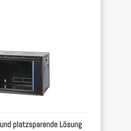
e
e
zes
häuse im
n versch.
ler mit Glastür-
endet
 und platzsparende Lösung