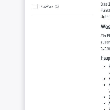
Das
1
Flat-Pack
Funkt
Unter
Was
Ein
F
zusam
nur m
Haup