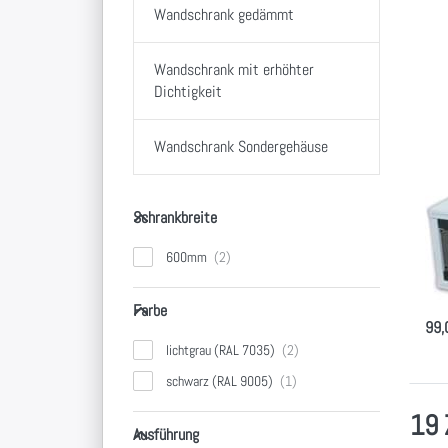
D
Wandschrank gedämmt
O
Wandschrank mit erhöhter
Wa
im
Dichtigkeit
ti
Wandschrank Sondergehäuse
Wa
Schrankbreite
Pa
Schrankbreite
ve
600mm
19" 
Glas
Farbe
Farbe
99,
lichtgrau (RAL 7035)
schwarz (RAL 9005)
19 
Ausführung
Ausführung