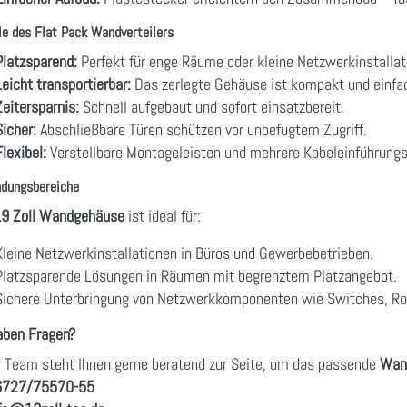
le des Flat Pack Wandverteilers
Platzsparend:
Perfekt für enge Räume oder kleine Netzwerkinstallat
Leicht transportierbar:
Das zerlegte Gehäuse ist kompakt und einfa
Zeitersparnis:
Schnell aufgebaut und sofort einsatzbereit.
Sicher:
Abschließbare Türen schützen vor unbefugtem Zugriff.
Flexibel:
Verstellbare Montageleisten und mehrere Kabeleinführung
dungsbereiche
9 Zoll Wandgehäuse
ist ideal für:
Kleine Netzwerkinstallationen in Büros und Gewerbebetrieben.
Platzsparende Lösungen in Räumen mit begrenztem Platzangebot.
Sichere Unterbringung von Netzwerkkomponenten wie Switches, Ro
aben Fragen?
 Team steht Ihnen gerne beratend zur Seite, um das passende
Wan
6727/75570-55