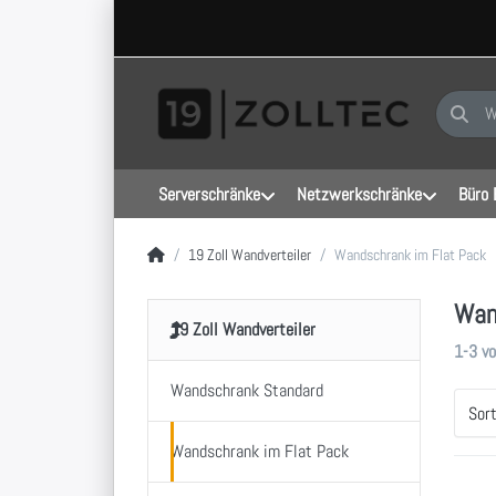
Geben Sie
Serverschränke
Netzwerkschränke
Büro 
Startseite
19 Zoll Wandverteiler
Wandschrank im Flat Pack
Wan
19 Zoll Wandverteiler
Sucher
1-3
v
Wandschrank Standard
Sor
Wandschrank im Flat Pack