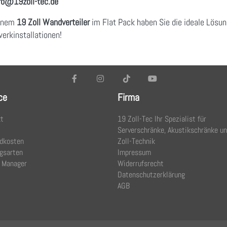
fo
@19zoll
-tec.de
einem
19 Zoll Wandverteiler
im Flat Pack haben Sie die ideale Lösun
erkinstallationen!
ce
Firma
t
19 Zoll-Tec Ihr Spezialist für
Serverschränke, Akustikschränke u
dkosten
Zoll-Technik
gsarten
Impressum
 Manager
Widerrufsrecht
Datenschutzerklärung
AGB