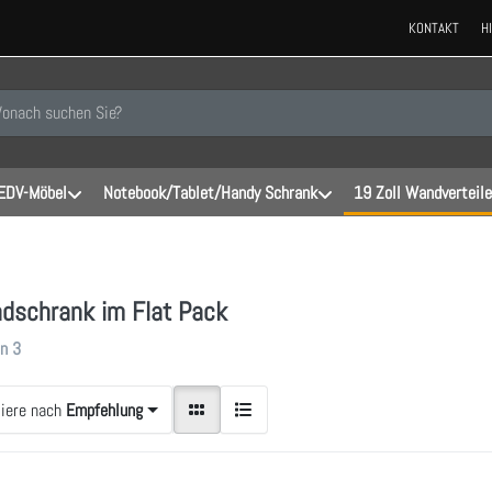
KONTAKT
H
 einen Suchbegriff ein. Während Sie tippen, erscheinen automatisch erste
EDV-Möbel
Notebook/Tablet/Handy Schrank
19 Zoll Wandverteile
dschrank im Flat Pack
gebnisse:
on
3
tiere nach
Empfehlung