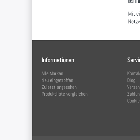
📧
in
Mit 
Netzw
Informationen
Servi
Alle Marken
Kontak
Neu eingetroffen
Blog
Zuletzt angesehen
Versan
Produktliste vergleichen
Zahlun
Cookie