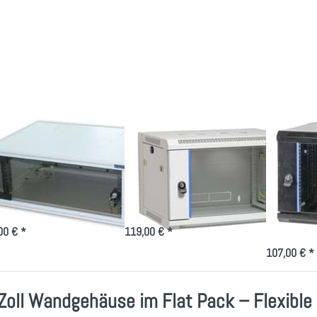
rücken Sie
Drücken Sie
Drücken Si
ENTER für
ENTER für
ENTER für
mehr
mehr
mehr
ptionen zu
Optionen zu
Optionen zu
ndgehäuse
Wandgehäuse
schwarzes
 Paket 400
im Paket in
Wandgehäus
ef, versch.
versch.
im Paket in
Höhen
Größen
versch.
Größen
ndgehäuse im
Wandgehäuse im
schwar
ket 400 tief,
Paket in versch.
Wandge
rsch. Höhen
Größen
Paket i
Größen
Wandverteiler 4-12HE mit
19" Wandverteiler mit Glastür-
tür- der Kompakte
im Flat Pack
19" Wandvertei
im Paket vers
00 € *
119,00 € *
107,00 € *
Zoll Wandgehäuse im Flat Pack – Flexible