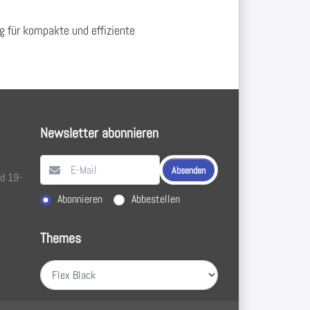
g für kompakte und effiziente
Newsletter abonnieren
Absenden
nd 19-
Aktion wählen
Abonnieren
Abbestellen
Themes