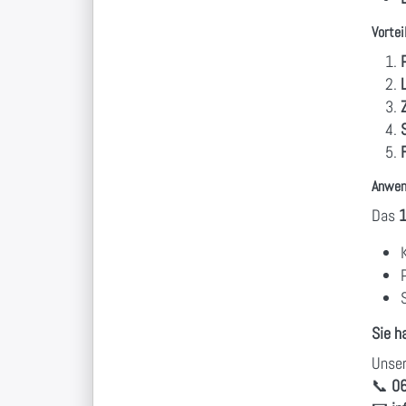
Vortei
Anwen
Das
1
Sie h
Unser
📞
0