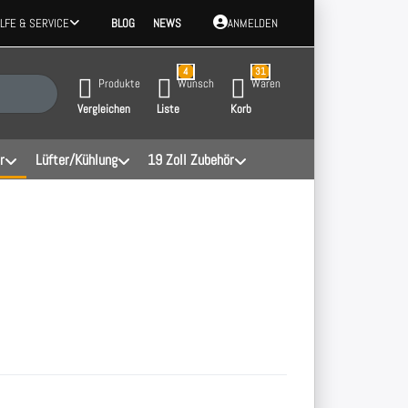
ILFE & SERVICE
BLOG
NEWS
ANMELDEN
4
31
 Ergebnisse. Drücken Sie die Eingabetaste, um alle Ergebnisse aufzurufen.
Produkte
Wunsch
Waren
Vergleichen
Liste
Korb
r
Lüfter/Kühlung
19 Zoll Zubehör