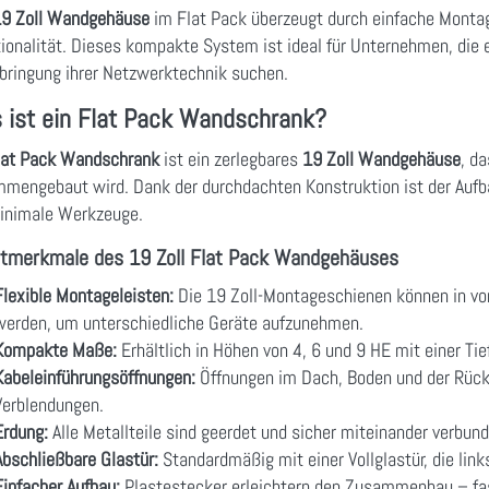
9 Zoll Wandgehäuse
im Flat Pack überzeugt durch einfache Montag
ionalität. Dieses kompakte System ist ideal für Unternehmen, die ei
bringung ihrer Netzwerktechnik suchen.
 ist ein Flat Pack Wandschrank?
lat Pack Wandschrank
ist ein zerlegbares
19 Zoll Wandgehäuse
, da
mengebaut wird. Dank der durchdachten Konstruktion ist der Aufba
inimale Werkzeuge.
tmerkmale des 19 Zoll Flat Pack Wandgehäuses
Flexible Montageleisten:
Die 19 Zoll-Montageschienen können in vorde
werden, um unterschiedliche Geräte aufzunehmen.
Kompakte Maße:
Erhältlich in Höhen von 4, 6 und 9 HE mit einer Ti
Kabeleinführungsöffnungen:
Öffnungen im Dach, Boden und der Rückw
Verblendungen.
Erdung:
Alle Metallteile sind geerdet und sicher miteinander verbund
Abschließbare Glastür:
Standardmäßig mit einer Vollglastür, die lin
Einfacher Aufbau:
Plastestecker erleichtern den Zusammenbau – fas