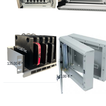
mehr
mehr
Optionen zu
Optionen zu
Ladeturm für
Zweiteiliger
Smartphones
Wandschrank
nur 295mm
tief, mit
Glastür
Ladeturm für
Zweiteiliger
Smartphones
Wandschrank nur
295mm tief, mit
Aufbewahren und Laden von
Smartphones im 10"-Schrank
Glastür
135,00 € *
schmales aufklappbares 19 Zoll
Wandgehäuse wo wenig Platz ist
147,00 € *
Drücken
Drücken Sie
Sie
ENTER für mehr
ENTER
Optionen zu
für mehr
Kleiner
Optionen
Netzwerkschrank