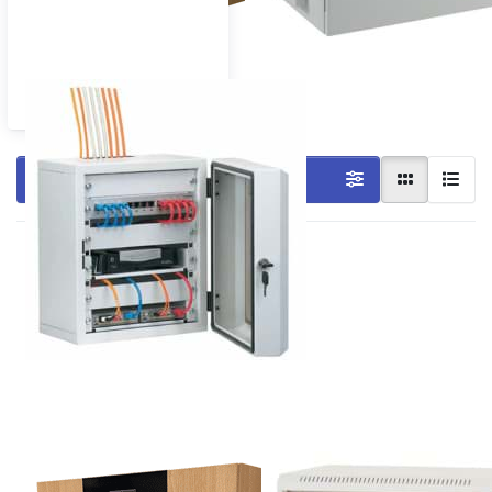
Wandschrank Sondergehäuse
Filtern & Sortieren
Drücken Sie
Drücken Sie
ENTER für
ENTER für
mehr
mehr
Optionen zu
Optionen zu
Wandschrank
Stabiler
gedämmt,
Wandschrank
mit
mit Glastür
Steuerung
für 19"-
für die
Technik
Kühlung
Wandschrank
Stabiler