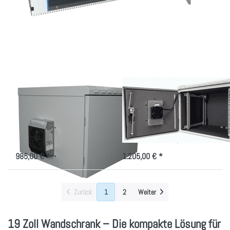
ENTER für
ENTER für
mehr
mehr
Optionen zu
Optionen zu
Wandgehäuse
Wandgehäuse
IP55, mit
IP55, mit
50W
100W
elektrischer
elektrischer
Kühlung!
Kühlung!
Wandgehäuse IP55,
Wandgehäuse IP55,
mit 50W
mit 100W
elektrischer Kühlung!
elektrischer Kühlung!
Indoor/Outdoorgehäuse 7-20HE,
Indoor/Outdoorgehäuse 7-20HE,
50W Peltier Kühlung
100W Peltier Kühlung
985,00 € *
1.205,00 € *
Zurück
1
2
Weiter
19 Zoll Wandschrank – Die kompakte Lösung für