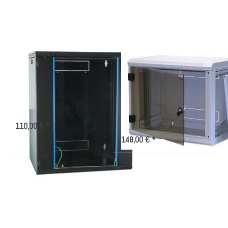
zu 19"
mit Glastür für
Wall
19 Zoll
Rack
600 tief,
6-21HE,
schwarz
19" Wall Rack 600
Kleiner
tief, 6-21HE,
Netzwerkschrank
schwarz
mit Glastür für 19
Zoll
19 Zoll schwarzer Wandverteiler
600 tief für die 19 Zoll-Technik
Gehäuse mit abnehmbaren
Seitenteilen für 19"-Technik
110,00 € *
148,00 € *
Drücken Sie
Drücken Sie
ENTER für
ENTER für
mehr
mehr Optionen
Optionen zu
zu schmales,
Wandschrank
platzsparendes
gedämmt und
19"
gekühlt für
Wandgehäuse
das Büro