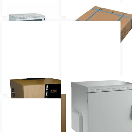
Wandschrank Standard
Wandschrank im Flat Pack
Wandschrank gedämmt
Wandschrank mit erhöhter
Dichtigkeit