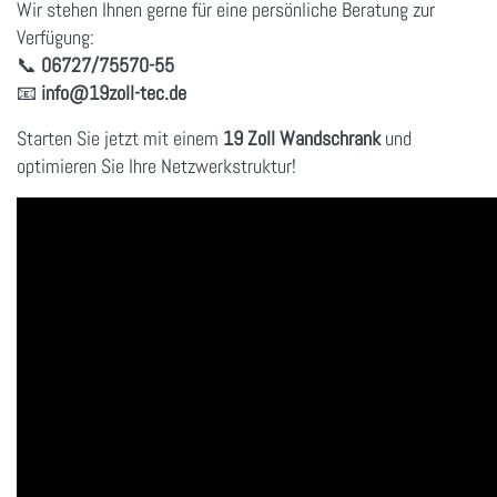
Wir stehen Ihnen gerne für eine persönliche Beratung zur
Verfügung:
📞
06727/75570-55
📧
info
@19zoll
-tec.de
Starten Sie jetzt mit einem
19 Zoll Wandschrank
und
optimieren Sie Ihre Netzwerkstruktur!