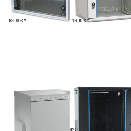
19" Wandverteiler 4-12HE mit
19" Wandverteiler mit Glastür- im
Glastür- der Kompakte
Flat Pack
99,00 € *
119,00 € *
Drücken Sie
Drücken Sie
ENTER für
ENTER für
mehr
mehr
Optionen zu
Optionen zu
Dichtes
Schwarzes
Wandgehäuse
Wandgehäuse
IP55, in
19 Zoll 6-
versch. Höhen
15HE
u. Tiefen
Dichtes
Schwarzes
Wandgehäuse IP55,
Wandgehäuse 19
in versch. Höhen u.
Zoll 6-15HE
Tiefen
Wandverteiler 450mm tief in
versch. Höhen für 19 Zoll-Technik
Indoor/Outdoorgehäuse 450 und
600mm tief für 19 Zoll
92,00 € *