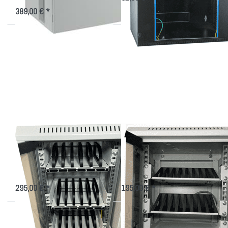
389,00 € *
Drücken Sie
Drücken
ENTER für
Sie
mehr
ENTER
Optionen zu
für mehr
Smartphone
Optionen
10"-
zu Handy
Schrank
10"-
Schrank
Mini
Smartphone 10"-
Handy 10"-Schrank
Schrank
Mini
Aufbewahrungsschrank für Handys
Kleiner 10 Zoll Schrank für 16
Handys + Ablage
295,00 € *
195,00 € *
Drücken Sie
Drücken Sie
ENTER für
ENTER für