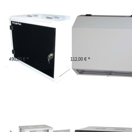
Wandschrank
schmales,
gedämmt und
platzsparendes 19"
gekühlt für das Büro
Wandgehäuse
Akustikschrank für 19" Technik
Wandgehäuse mit 8 HE
mit aktiver Kühlung in versch.
Montageplatz, 3 HE sind davon
Höhen und Tiefen
schwenkbar.
490,00 € *
112,00 € *
Drücken Sie
Drücken Sie
ENTER für
ENTER für
mehr
mehr
Optionen zu
Optionen zu
Wandgehäuse
schwarzes
mit
Wandgehäuse
abnehmbaren
im Paket in
Seitenteilen
versch.
für 19"
Größen
Wandgehäuse mit
schwarzes