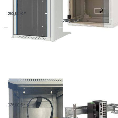
Glastür
Tiefer Wandverteiler in versch.
Höhen für 19 Zoll-Technik
19" aufklappbarer Wandverteiler
für den einfachen Service
263,00 € *
209,00 € *
Drücken
Drücken Sie
Sie
ENTER für mehr
ENTER
Optionen zu 19
für mehr
Zoll 4 HE Universal
Optionen
Hutschienenträger
zu
Headset-
Schrank
Headset-Schrank
19 Zoll 4 HE
Universal
Aufbewahrungsschrank für
Kopfhörer/Headset
Hutschienenträger
135,00 € *
Träger von Hutschienengeräten