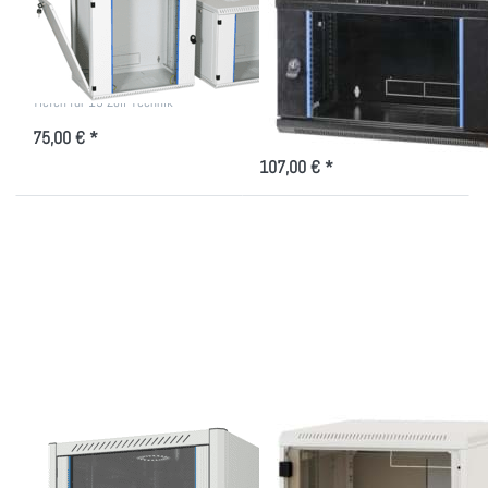
abnehmbaren
Wandgehäuse im
Seitenteilen für 19"
Paket in versch.
Größen
Wandverteiler versch. Höhen und
Tiefen für 19 Zoll-Technik
19" Wandverteiler mit Glastür- im
Paket versendet
75,00 € *
107,00 € *
Drücken Sie
Drücken Sie
ENTER für
ENTER für
mehr
mehr
Optionen zu
Optionen zu
Wandgehäuse
Zweiteiliger
800mm tief
19 Zoll
Wandschrank
mit Glastür
Wandgehäuse
Zweiteiliger 19 Zoll
800mm tief
Wandschrank mit