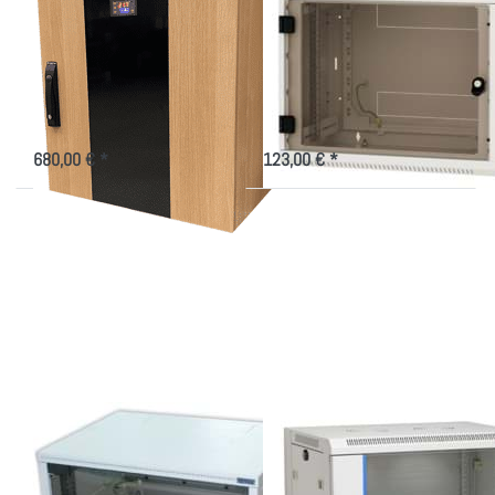
gedämmt, mit
Wandschrank mit
Steuerung für die
Glastür für 19"-
Kühlung
Technik
19" Akustikschrank 520mm tief
Kleiner Netzwerkschrank in versch.
mit Belüftungssysten im
Höhen und Tiefen
Bürodesign mit Holzoptik
680,00 € *
123,00 € *
Drücken Sie
Drücken Sie
ENTER für
ENTER für
mehr
mehr
Optionen zu
Optionen zu
Wandgehäuse
Wandgehäuse
im Paket 400
im Paket in
tief, versch.
versch.
Höhen
Größen
Wandgehäuse im
Wandgehäuse im
Paket 400 tief,
Paket in versch.
versch. Höhen
Größen