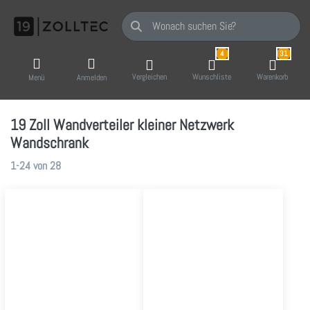
Geben Sie einen Suchbegriff ein. Während Sie
4
31
Vergleichen
Wunschliste
Warenkorb
Menü
Anmelden
19 Zoll Wandverteiler kleiner Netzwerk
Wandschrank
Suchergebnisse:
1-24
von
28