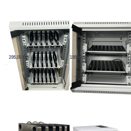
Schrank
Mini
Smartphone 10"-
Handy 10"-Schrank
Schrank
Mini
Aufbewahrungsschrank für Handys
Kleiner 10 Zoll Schrank für 16
Handys + Ablage
295,00 € *
195,00 € *
Drücken Sie
Drücken Sie
ENTER für
ENTER für
mehr
mehr
Optionen zu
Optionen zu
Ladeturm für
Wandgehäuse
Smartphones
5HE vertikal,
10HE
horizontal
Ladeturm für
Wandgehäuse 5HE