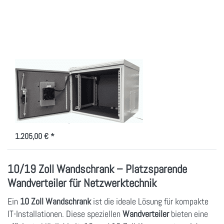
Optionen zu
Wandgehäuse
IP55, mit
100W
elektrischer
Kühlung!
Wandgehäuse IP55,
mit 100W
elektrischer Kühlung!
Indoor/Outdoorgehäuse 7-20HE,
100W Peltier Kühlung
1.205,00 € *
10/19 Zoll Wandschrank – Platzsparende
Wandverteiler für Netzwerktechnik
Ein
10 Zoll Wandschrank
ist die ideale Lösung für kompakte
IT-Installationen. Diese speziellen
Wandverteiler
bieten eine