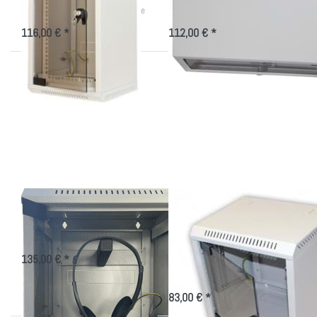
vertikale oder horizontale Montage
Montageplatz, 3 HE sind davon
schwenkbar.
116,00 € *
112,00 € *
Drücken
Drücken
Sie
Sie
ENTER
ENTER
für mehr
für mehr
Optionen
Optionen
zu
zu Mini
Headset-
Rack
Schrank
Delta
10" von
4 bis 9
HE,
lichtgrau
Headset-Schrank
Mini Rack Delta 10"
von 4 bis 9 HE,
Aufbewahrungsschrank für
Kopfhörer/Headset
lichtgrau
135,00 € *
10 Zoll Wandschrank von hoher
Qualität mit für kleine Projekte
83,00 € *