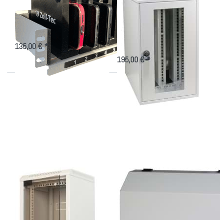
Smartphones
vertikal, 10HE
horizontal
Aufbewahren und Laden von
Smartphones im 10"-Schrank
10" bzw. 19" Wandverteiler
vertikale oder horizontale Montage
135,00 € *
195,00 € *
Drücken Sie
Drücken Sie
ENTER für
ENTER für
mehr Optionen
mehr Optionen
zu
zu schmales,
Hybridgehäuse
platzsparendes
10" oder 19",
19"
260-460mm
Wandgehäuse
tief
Hybridgehäuse 10"
schmales,
oder 19", 260-
platzsparendes 19"
460mm tief
Wandgehäuse
10" bzw. 19" Wandverteiler
Wandgehäuse mit 8 HE