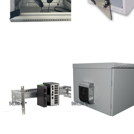
Drücken Sie
Drücken Sie
ENTER für mehr
ENTER für
Optionen zu 19
mehr
Zoll 4 HE Universal
Optionen zu
Hutschienenträger
Wandgehäuse
IP55, mit
50W
elektrischer
Kühlung!
19 Zoll 4 HE
Wandgehäuse IP55,
Universal
mit 50W
Hutschienenträger
elektrischer Kühlung!
Träger von Hutschienengeräten
Indoor/Outdoorgehäuse 7-20HE,
50W Peltier Kühlung
56,00 € *
985,00 € *
Drücken Sie
ENTER für
mehr