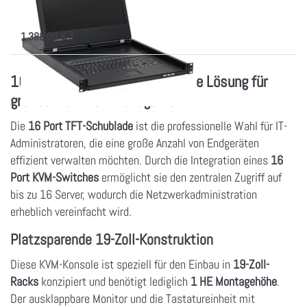
TFT Konsole, 640mm tief, 16 Port
CAT.5 KVM + IP Modul
1.388,00 € *
16 Port KVM Konsole – Optimale Lösung für
großes Netzwerkmanagement
Die
16 Port TFT-Schublade
ist die professionelle Wahl für IT-
Administratoren, die eine große Anzahl von Endgeräten
effizient verwalten möchten. Durch die Integration eines
16
Port KVM-Switches
ermöglicht sie den zentralen Zugriff auf
bis zu 16 Server, wodurch die Netzwerkadministration
erheblich vereinfacht wird.
Platzsparende 19-Zoll-Konstruktion
Diese KVM-Konsole ist speziell für den Einbau in
19-Zoll-
Racks
konzipiert und benötigt lediglich
1 HE Montagehöhe
.
Der ausklappbare Monitor und die Tastatureinheit mit