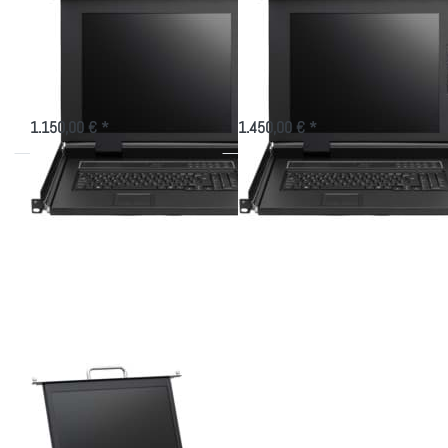
1716IP mit 17"
1716K5IP mit 17"
Display
Display
LCD Konsole, 559mm tief mit 16
LCD Konsole, 559mm tief mit 16
Port KVM USB+PS/2 + IP
Port KVM CAT.5 + IP
1.150,00 € *
1.450,00 € *
Drücken
Sie
ENTER
für mehr
Optionen
zu LCD
Konsole
AW-
1916IP
mit 19"
Display
LCD Konsole AW-
1916IP mit 19"
Display