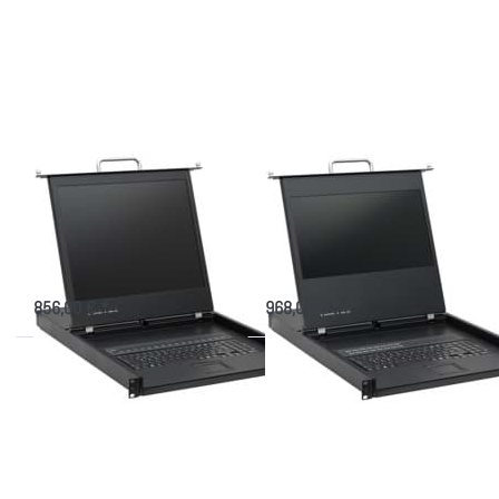
für mehr
für mehr
Optionen
Optionen
zu LCD
zu LCD
Konsole
Konsole
AW-
AW-
1916K5
1716HD-
mit 19"
K5 mit
Display
17,3"
Display
LCD Konsole AW-
LCD Konsole AW-
1916K5 mit 19"
1716HD-K5 mit
Display
17,3" Display
TFT Konsole, 640mm tief mit 16
FULL HD LCD Monitor mit 16 Port
Port CAT.5 KVM
CAT.5 KVM
856,00 € *
968,00 € *
Drücken
Drücken
Sie
Sie
ENTER
ENTER
für mehr
für mehr
Optionen
Optionen
zu KVM
zu
Konsole
Konsole
AS-
AS-