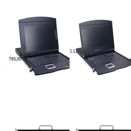
7116ULS
9116TLS
mit 17"
mit 19"
Display
Display
KVM Konsole AS-
Konsole AS-9116TLS
7116ULS mit 17"
mit 19" Display
Display
Admin-Konsole mit 16-Port CAT.5
KVM, 611mm Tiefe
Admin-Konsole mit 16 Port KVM,
611mm Tiefe
1.110,00 € *
765,00 € *
Drücken
Drücken
Sie
Sie
ENTER
ENTER für
für mehr
mehr
Optionen
Optionen
zu TFT
zu TFT
Konsole
Konsole
AK-
AK-
1716IP
1716K5IP
mit 17"
mit 17"
Display
Display
TFT Konsole AK-
TFT Konsole AK-