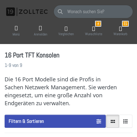
Geben Sie einen Suchbegriff ein. Während Sie
4
31
Vergleichen
Wunschliste
Warenkorb
Menü
Anmelden
16 Port TFT Konsolen
Suchergebnisse:
1-9
von
9
Die 16 Port Modelle sind die Profis in
Sachen Netzwerk Management. Sie werden
eingesetzt, um eine große Anzahl von
Endgeräten zu verwalten.
Filtern & Sortieren