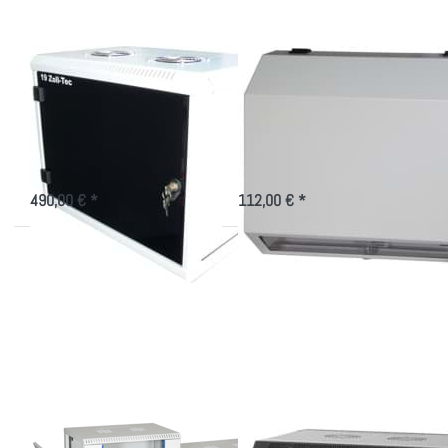
Wandschrank
schmales,
gedämmt und
platzsparendes 19"
gekühlt für das Büro
Wandgehäuse
Akustikschrank für 19" Technik
Wandgehäuse mit 8 HE
mit aktiver Kühlung in versch.
Montageplatz, 3 HE sind davon
Höhen und Tiefen
schwenkbar.
490,00 € *
112,00 € *
Drücken Sie
Drücken Sie
ENTER für
ENTER für
mehr
mehr
Optionen zu
Optionen zu
Wandgehäuse
schwarzes
mit
Wandgehäuse
abnehmbaren
im Paket in
Seitenteilen
versch.
für 19"
Größen
Wandgehäuse mit
schwarzes