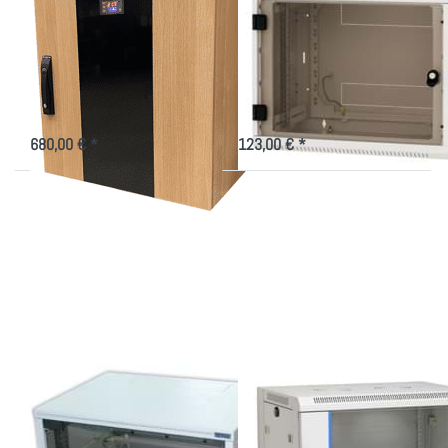
gedämmt, mit
Wandschrank mit
Steuerung für die
Glastür für 19"-
Kühlung
Technik
19" Akustikschrank 520mm tief
Kleiner Netzwerkschrank in versch.
mit Belüftungssysten im
Höhen und Tiefen
Bürodesign mit Holzoptik
680,00 € *
123,00 € *
Drücken Sie
Drücken Sie
ENTER für
ENTER für
mehr
mehr
Optionen zu
Optionen zu
Wandgehäuse
Wandgehäuse
im Paket 400
im Paket in
tief, versch.
versch.
Höhen
Größen
Wandgehäuse im
Wandgehäuse im
Paket 400 tief,
Paket in versch.
versch. Höhen
Größen