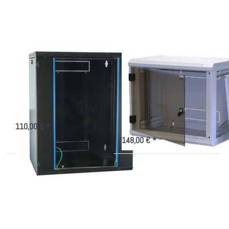
zu 19"
mit Glastür für
Wall
19 Zoll
Rack
600 tief,
6-21HE,
schwarz
19" Wall Rack 600
Kleiner
tief, 6-21HE,
Netzwerkschrank
schwarz
mit Glastür für 19
Zoll
19 Zoll schwarzer Wandverteiler
600 tief für die 19 Zoll-Technik
Gehäuse mit abnehmbaren
Seitenteilen für 19"-Technik
110,00 € *
148,00 € *
Drücken Sie
Drücken Sie
ENTER für
ENTER für
mehr
mehr Optionen
Optionen zu
zu schmales,
Wandschrank
platzsparendes
gedämmt und
19"
gekühlt für
Wandgehäuse
das Büro