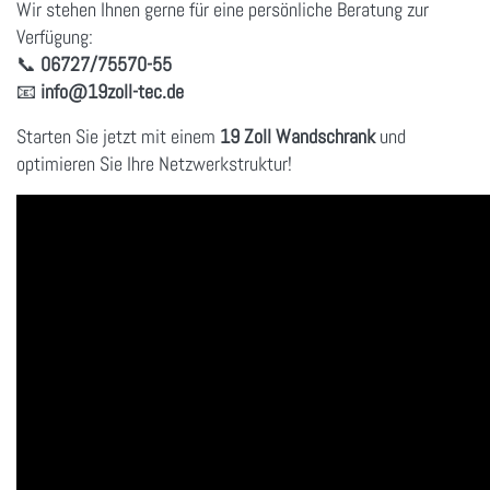
Wir stehen Ihnen gerne für eine persönliche Beratung zur
Verfügung:
📞
06727/75570-55
📧
info
@19zoll
-tec.de
Starten Sie jetzt mit einem
19 Zoll Wandschrank
und
optimieren Sie Ihre Netzwerkstruktur!