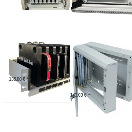
mehr
mehr
Optionen zu
Optionen zu
Ladeturm für
Zweiteiliger
Smartphones
Wandschrank
nur 295mm
tief, mit
Glastür
Ladeturm für
Zweiteiliger
Smartphones
Wandschrank nur
295mm tief, mit
Aufbewahren und Laden von
Smartphones im 10"-Schrank
Glastür
135,00 € *
schmales aufklappbares 19 Zoll
Wandgehäuse wo wenig Platz ist
147,00 € *
Drücken
Drücken Sie
Sie
ENTER für mehr
ENTER
Optionen zu
für mehr
Kleiner
Optionen
Netzwerkschrank