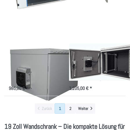
ENTER für
ENTER für
mehr
mehr
Optionen zu
Optionen zu
Wandgehäuse
Wandgehäuse
IP55, mit
IP55, mit
50W
100W
elektrischer
elektrischer
Kühlung!
Kühlung!
Wandgehäuse IP55,
Wandgehäuse IP55,
mit 50W
mit 100W
elektrischer Kühlung!
elektrischer Kühlung!
Indoor/Outdoorgehäuse 7-20HE,
Indoor/Outdoorgehäuse 7-20HE,
50W Peltier Kühlung
100W Peltier Kühlung
985,00 € *
1.205,00 € *
Zurück
1
2
Weiter
19 Zoll Wandschrank – Die kompakte Lösung für