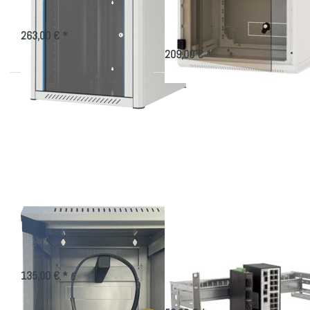
Glastür
Tiefer Wandverteiler in versch.
Höhen für 19 Zoll-Technik
19" aufklappbarer Wandverteiler
für den einfachen Service
263,00 € *
209,00 € *
Drücken
Drücken Sie
Sie
ENTER für mehr
ENTER
Optionen zu 19
für mehr
Zoll 4 HE Universal
Optionen
Hutschienenträger
zu
Headset-
Schrank
Headset-Schrank
19 Zoll 4 HE
Universal
Aufbewahrungsschrank für
Kopfhörer/Headset
Hutschienenträger
135,00 € *
Träger von Hutschienengeräten