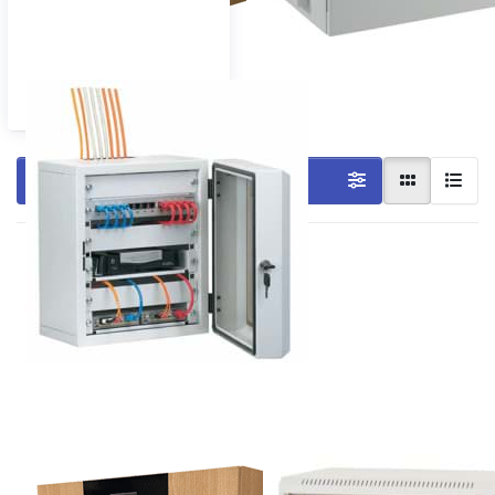
Wandschrank Sondergehäuse
Filtern & Sortieren
Drücken Sie
Drücken Sie
ENTER für
ENTER für
mehr
mehr
Optionen zu
Optionen zu
Wandschrank
Stabiler
gedämmt,
Wandschrank
mit
mit Glastür
Steuerung
für 19"-
für die
Technik
Kühlung
Wandschrank
Stabiler