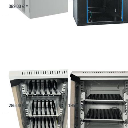
389,00 € *
Drücken Sie
Drücken
ENTER für
Sie
mehr
ENTER
Optionen zu
für mehr
Smartphone
Optionen
10"-
zu Handy
Schrank
10"-
Schrank
Mini
Smartphone 10"-
Handy 10"-Schrank
Schrank
Mini
Aufbewahrungsschrank für Handys
Kleiner 10 Zoll Schrank für 16
Handys + Ablage
295,00 € *
195,00 € *
Drücken Sie
Drücken Sie
ENTER für
ENTER für