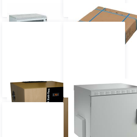
Wandschrank Standard
Wandschrank im Flat Pack
Wandschrank gedämmt
Wandschrank mit erhöhter
Dichtigkeit