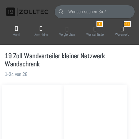
Geben Sie einen Suchbegriff ein. Während Sie
4
31
Vergleichen
Wunschliste
Warenkorb
Menü
Anmelden
19 Zoll Wandverteiler kleiner Netzwerk
Wandschrank
Suchergebnisse:
1-24
von
28