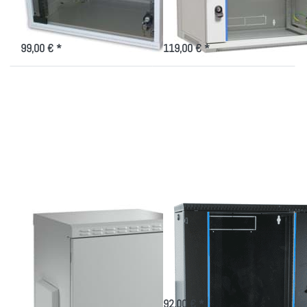
19" Wandverteiler 4-12HE mit
19" Wandverteiler mit Glastür- im
Glastür- der Kompakte
Flat Pack
99,00 € *
119,00 € *
Drücken Sie
Drücken Sie
ENTER für
ENTER für
mehr
mehr
Optionen zu
Optionen zu
Dichtes
Schwarzes
Wandgehäuse
Wandgehäuse
IP55, in
19 Zoll 6-
versch. Höhen
15HE
u. Tiefen
Dichtes
Schwarzes
Wandgehäuse IP55,
Wandgehäuse 19
in versch. Höhen u.
Zoll 6-15HE
Tiefen
Wandverteiler 450mm tief in
versch. Höhen für 19 Zoll-Technik
Indoor/Outdoorgehäuse 450 und
600mm tief für 19 Zoll
92,00 € *