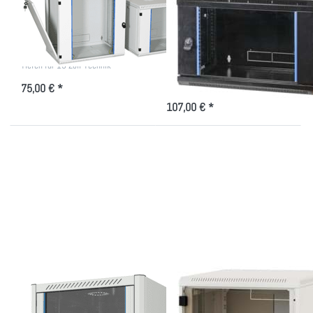
abnehmbaren
Wandgehäuse im
Seitenteilen für 19"
Paket in versch.
Größen
Wandverteiler versch. Höhen und
Tiefen für 19 Zoll-Technik
19" Wandverteiler mit Glastür- im
Paket versendet
75,00 € *
107,00 € *
Drücken Sie
Drücken Sie
ENTER für
ENTER für
mehr
mehr
Optionen zu
Optionen zu
Wandgehäuse
Zweiteiliger
800mm tief
19 Zoll
Wandschrank
mit Glastür
Wandgehäuse
Zweiteiliger 19 Zoll
800mm tief
Wandschrank mit