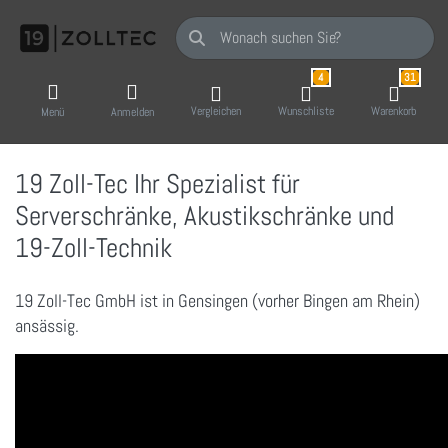
Geben Sie einen Suchbegriff ein. Während Sie
4
31
Vergleichen
Wunschliste
Warenkorb
Menü
Anmelden
19 Zoll-Tec Ihr Spezialist für
Serverschränke, Akustikschränke und
19-Zoll-Technik
19 Zoll-Tec GmbH ist in Gensingen (vorher Bingen am Rhein)
ansässig.