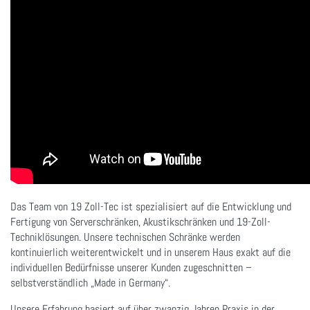
Das Team von 19 Zoll-Tec ist spezialisiert auf die Entwicklung und
Fertigung von Serverschränken, Akustikschränken und 19-Zoll-
Techniklösungen. Unsere technischen Schränke werden
kontinuierlich weiterentwickelt und in unserem Haus exakt auf die
individuellen Bedürfnisse unserer Kunden zugeschnitten –
selbstverständlich „Made in Germany“.
Unsere Erfahrung basiert auf über zwanzig Jahren Praxis in der