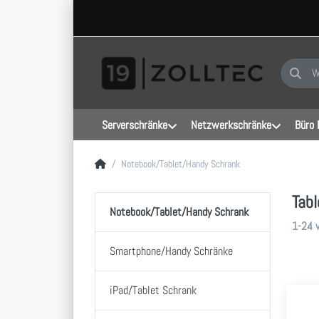
Geben Sie
Serverschränke
Netzwerkschränke
Büro 
Startseite
Notebook/Tablet/Handy Schrank
Tab
Notebook/Tablet/Handy Schrank
Sucher
1-24
Smartphone/Handy Schränke
iPad/Tablet Schrank