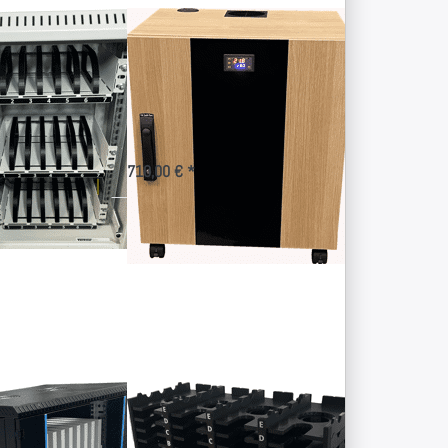
one 10"-
Kleiner Tablet-
k
Ladeschrank als
Container
sschrank für
Trage- und Ladeeinheit für 24
Tablets im Rollwagen
710,00 € *
Drücken Sie
ENTER für
mehr
Optionen zu
Lagerung von
20
Smartphones
er Tablet-
Lagerung von 20
en für 20
Smartphones