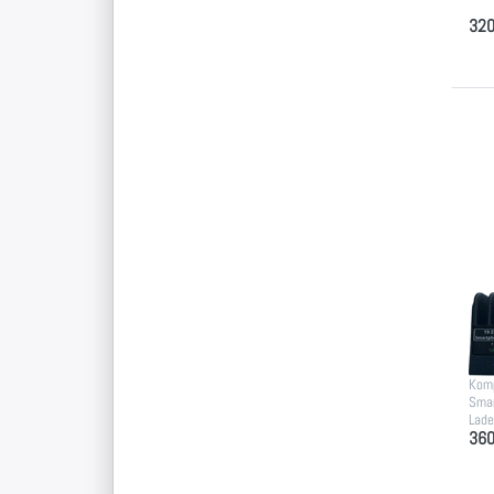
320
Dr
E
Op
Sm
Sm
St
Komp
Sma
Lade
360