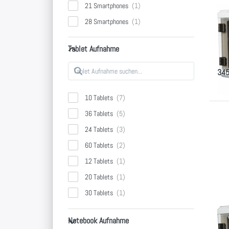
21 Smartphones
Ta
28 Smartphones
"M
Tablet Aufnahme
Klei
Tablet Aufnahme
und 
345
10 Tablets
36 Tablets
Dr
E
24 Tablets
O
60 Tablets
Wa
12 Tablets
20 Tablets
30 Tablets
Ta
40 Tablets
Notebook Aufnahme
Notebook Aufnahme
Wa