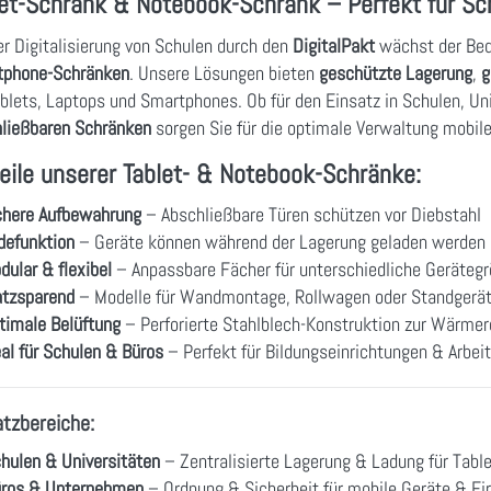
let-Schrank & Notebook-Schrank – Perfekt für Sc
er Digitalisierung von Schulen durch den
DigitalPakt
wächst der Bed
tphone-Schränken
. Unsere Lösungen bieten
geschützte Lagerung
,
g
ablets, Laptops und Smartphones. Ob für den Einsatz in Schulen, Un
ließbaren Schränken
sorgen Sie für die optimale Verwaltung mobile
eile unserer Tablet- & Notebook-Schränke:
chere Aufbewahrung
– Abschließbare Türen schützen vor Diebstahl
defunktion
– Geräte können während der Lagerung geladen werden
dular & flexibel
– Anpassbare Fächer für unterschiedliche Geräteg
atzsparend
– Modelle für Wandmontage, Rollwagen oder Standgerä
timale Belüftung
– Perforierte Stahlblech-Konstruktion zur Wärmer
eal für Schulen & Büros
– Perfekt für Bildungseinrichtungen & Arbei
atzbereiche:
hulen & Universitäten
– Zentralisierte Lagerung & Ladung für Tabl
ros & Unternehmen
– Ordnung & Sicherheit für mobile Geräte & F