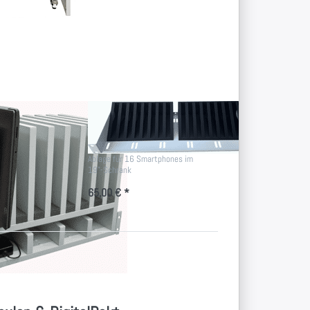
ENTER für mehr
Optionen zu
Smartphone/Handy
19"-Träger
n
ok-
Smartphone/Handy
ation
19"-Träger
ür 8 Notebooks mit
Ablage für 16 Smartphones im
n
19"-Schrank
65,00 € *