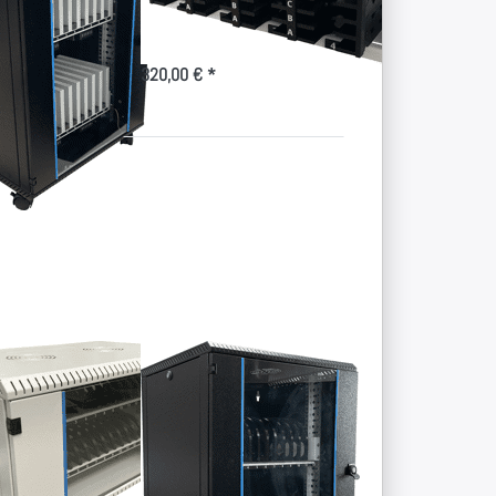
System-Modul mit Ladeoption
wahrung für 20 IT-
320,00 € *
e
Drücken
Sie ENTER
für mehr
u
Optionen
e
zu
ng
Schwarzer
le
Tablet-
Rollwagen
für 24
Geräte
hone
Schwarzer Tablet-
hrung für
Rollwagen für 24
le -
Geräte
Sichere Aufbewahrung für 24 IT-
Geräte