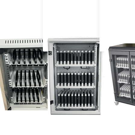
tphone/Handy Schränke
iPad/Tablet Schrank
Rollwagen für Tabl
tiere nach
Empfehlung
ücken
Drücken Sie
Drücken Sie
Sie
ENTER für
ENTER für
NTER
mehr Optionen
mehr
r mehr
zu
Optionen zu
tionen
Systemschrank
Smartphone
zu
Schule für 20
10"-
blet-
Notebooks
Schrank
hrank
Mini"