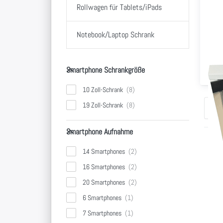
Rollwagen für Tablets/iPads
Notebook/Laptop Schrank
Smartphone Schrankgröße
Smartphone Schrankgröße
Smar
10 Zoll-Schrank
19 Zoll-Schrank
Sor
Smartphone Aufnahme
Smartphone Aufnahme
Dr
14 Smartphones
E
16 Smartphones
fü
Op
20 Smartphones
Ta
6 Smartphones
Sc
"
7 Smartphones