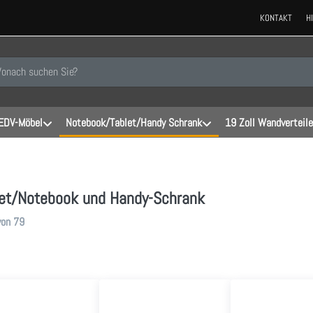
KONTAKT
H
 einen Suchbegriff ein. Während Sie tippen, erscheinen automatisch erste
EDV-Möbel
Notebook/Tablet/Handy Schrank
19 Zoll Wandverteile
let/Notebook und Handy-Schrank
gebnisse:
von
79