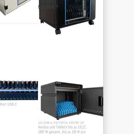
/28 Smartphones -
stellbar
515,00 € *
Drücken Sie
ENTER für
mehr
Optionen zu
10-Port
USB-C
Desktop
Ladeschrank
180 W
hone
10-Port USB-C
tion
Desktop
Ladeschrank 180
Port USB-C
W
10 USB-C PD-Ports, Fächer für
Handys und Tablets bis zu 10,2",
180 W gesamt, bis zu 18 W pro