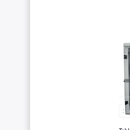
E
fü
Op
T
Sc
f
Ta
Ta
20
Sich
Smar
480
24
p