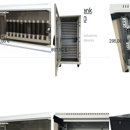
blet-Schrank
Systemschrank
Smartph
ini"
Schule für 20
Schran
Notebooks
ner Wandschrank für iPad
Aufbewahrung
Tablet
Handys
Rollbarer Schrank zur Aufnahme
von Notebooks, Chromebooks
,00 € *
295,00 € *
etc.
897,00 € *
ücken Sie
Drücken
Drücken
NTER für
Sie
Sie ENTER
mehr
ENTER
für mehr
ptionen zu
für mehr
Optionen
Tablet
Optionen
zu
ndschrank
zu Handy
Schwarzer
für 10
10"-
Tablet-
Tablets
Schrank
Rollwagen
Mini
für 20
Geräte
blet
Handy 10"-
Schwarz
ndschrank für
Schrank Mini
Rollwag