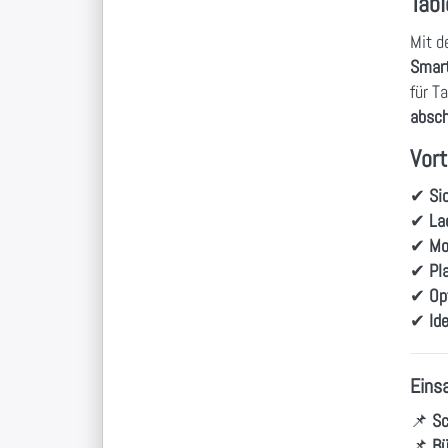
Tab
Mit d
Smar
für T
absch
Vort
✔
Si
✔
La
✔
Mo
✔
Pl
✔
Op
✔
Id
Eins
📌
Sc
📌
Bü