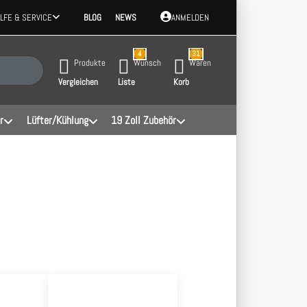
ILFE & SERVICE
BLOG
NEWS
ANMELDEN
4
31
 Ergebnisse. Drücken Sie die Eingabetaste, um alle Ergebnisse aufzurufen.
Produkte
Wunsch
Waren
Vergleichen
Liste
Korb
r
Lüfter/Kühlung
19 Zoll Zubehör