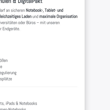
hulen & DigitalPakt
arf an sicheren
Notebook-, Tablet- und
leichzeitiges Laden
und
maximale Organisation
iversitäten oder Büros – mit unseren
r Endgeräte.
rößen
te
egulierung
tsplätze
ets, iPads & Notebooks
irmen-Notebooks