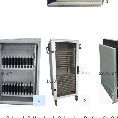
Sie
ENTER für
ENTER für
NTER
mehr
mehr
r mehr
Optionen zu
Optionen zu
tionen
Notebook-
Notebook-
zu
und
Wandstatio
ablet
Laptopwagen
hrank
"Vario2"
ür 20
blets
blet Schrank für
Notebook- und
Notebo
 Tablets
Laptopwagen
Wandst
"Vario2"
ere Aufbewahrung für 20
Trage-Modul f
tphones und Tablet´s
Ladenetzteile
Mobiler Technik-Schrank für
Notebooks, Laptops und Tablets
,00 € *
290,00 € *
1.020,00 € *
1
2
3
4
ro Seite