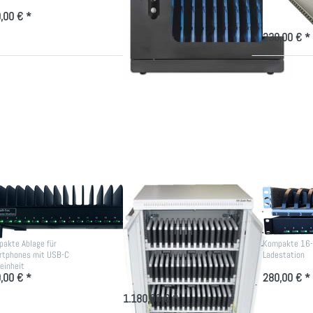
Ablage für 14
montierbar, stapelbar,
Fachbreite ein
,00 € *
Überspannungsschutz, schwarz
230,00 € *
ücken Sie
Drücken
Drücken Sie
NTER für
Sie
ENTER für
mehr
ENTER
mehr
tionen zu
für mehr
Optionen zu
artphone-
Optionen
Smartphone
Station
zu
Ladestation
Großer
iPad
Schrank
für 30-
45
Tablets
artphone-
Großer iPad
Smartp
ation
Schrank für 30-45
Ladesta
Tablets
akte Ablage für
Kompakte 16-
rtphones mit USB-C
Ladestation
Rollwagen als Ladewagen für
einheit
Tablets für Schule und Betrieb
,00 € *
280,00 € *
1.180,00 € *