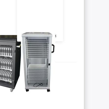
ets/iPads
Notebook/Laptop Schrank
Drücken Sie
ENTER für
mehr
Optionen zu
Kleiner
Tablet-
Ladeschrank
als
Container