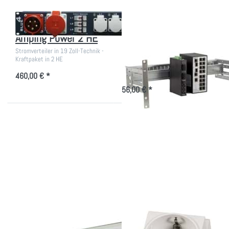
Stromverteiler
19 Zoll 4 HE
Amping Power 2 HE
Universal
Hutschienenträger
Stromverteiler in 19 Zoll-Technik -
Kraftpaket in 2 HE
Träger von Hutschienengeräten
460,00 € *
56,00 € *
Drücken Sie ENTER
Drücken Sie
für mehr Optionen zu
ENTER für mehr
19 Zoll
Optionen zu
Schutzschalterleiste
Einbausteckdose
mit Abdeckung
1-fach für
Hutschiene
19 Zoll
Einbausteckdose 1-