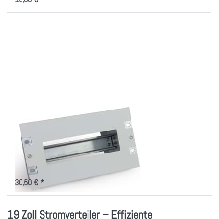
Drücken Sie ENTER
für mehr Optionen zu
10"
Schutzschalterleiste
mit Hutschiene
10"
Schutzschalterleiste
mit Hutschiene
Schutzschalterleiste für 10"-
Technik
30,50 € *
19 Zoll Stromverteiler – Effiziente