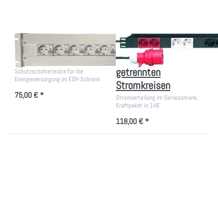
getrennten
Stromkreisen
19 Zoll
Stromverteiler 19
Netzanschlussmodul
Zoll 1 HE mit 3
getrennten
Schutzschalterleiste für die
Energieversorgung im EDV-Schrank
Stromkreisen
75,00 € *
Stromverteilung im Serveschrank,
Kraftpaket in 1HE
118,00 € *
Drücken Sie
Drücken Sie
ENTER für
ENTER für mehr
mehr Optionen
Optionen zu 19
zu
Zoll 4 HE Universal
Stromverteiler
Hutschienenträger
Amping Power
2 HE