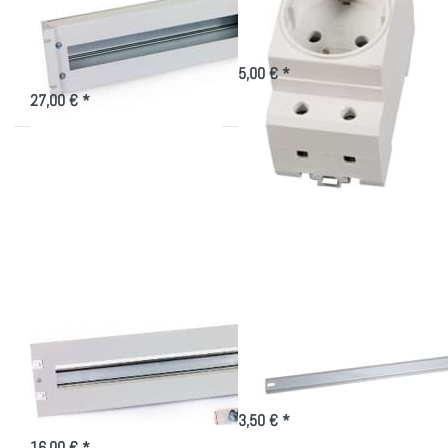
Schutzschalterleiste
fach für Hutschiene
mit Abdeckung
Steckdose offen für die 19 Zoll
Schutzschalterleiste
19 Zoll Schutzschalterleiste im IT-
Schrank mit Sicherungsautomaten
5,00 € *
27,00 € *
Drücken Sie ENTER
Drücken
für mehr Optionen zu
Sie ENTER
19 Zoll
für mehr
Schutzschalterleiste
Optionen
zu
Hutschiene
19 Zoll
19 Zoll
Hutschiene 19 Zoll
Schutzschalterleiste
Befestigungsschiene - Hutschiene
für Schaltschrank-Module
Schutzschalterleiste für
Automaten
3,50 € *
16,00 € *