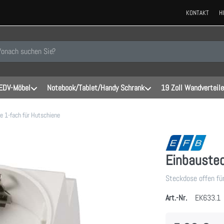
KONTAKT
H
 einen Suchbegriff ein. Während Sie tippen, erscheinen automatisch erste
EDV-Möbel
Notebook/Tablet/Handy Schrank
19 Zoll Wandverteile
e 1-fach für Hutschiene
Einbaustec
Steckdose offen für
Art.-Nr.
EK633.1