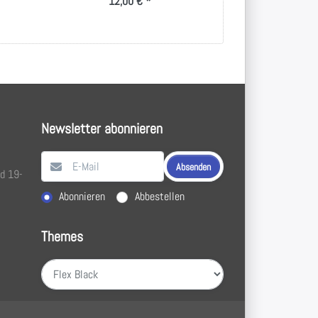
12,00 € *
Newsletter abonnieren
Absenden
nd 19-
Aktion wählen
Abonnieren
Abbestellen
Themes