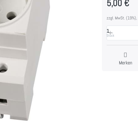
5,00 €
zzgl. MwSt. (19%),
1
Stück
Merken