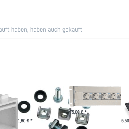
kauft haben, haben auch gekauft
Montageset M6
19 Zoll
19 
e
für 19 Zoll-
Netzanschlussmodul
per
Technik
Bl
75,00 € *
1,80 € *
5,50