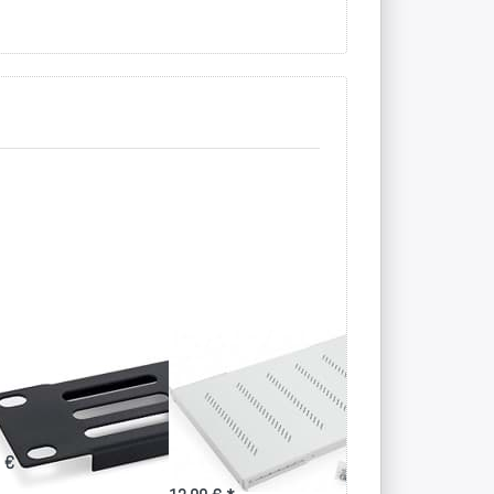
Zoll
19 Zoll
RJ45 Keyst
forierte
Fachboden bis
STP, Cat.6,
indplatten
80kg Belastung
500MHz
in versch. Tiefen
 € *
2,50 € *