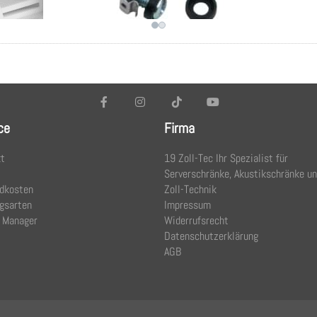
ce
Firma
t
19 Zoll-Tec Ihr Spezialist für
Serverschränke, Akustikschränke u
dkosten
Zoll-Technik
gsarten
Impressum
 Manager
Widerrufsrecht
Datenschutzerklärung
AGB