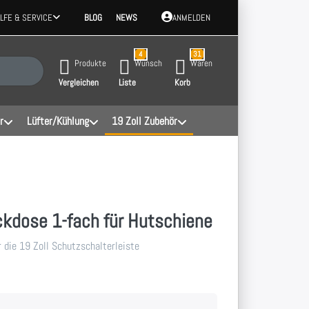
ILFE & SERVICE
BLOG
NEWS
ANMELDEN
4
31
 Ergebnisse. Drücken Sie die Eingabetaste, um alle Ergebnisse aufzurufen.
Produkte
Wunsch
Waren
Vergleichen
Liste
Korb
r
Lüfter/Kühlung
19 Zoll Zubehör
kdose 1-fach für Hutschiene
 die 19 Zoll Schutzschalterleiste