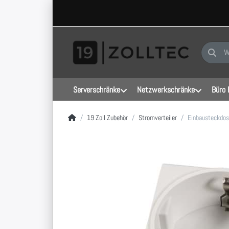
Geben Sie
Serverschränke
Netzwerkschränke
Büro 
Startseite
19 Zoll Zubehör
Stromverteiler
Einbausteckdos