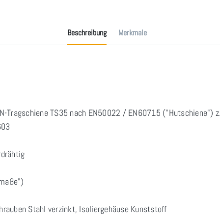
Beschreibung
Merkmale
N-Tragschiene TS35 nach EN50022 / EN60715 ("Hutschiene") z.B.
603
drähtig
nmaße")
auben Stahl verzinkt, Isoliergehäuse Kunststoff