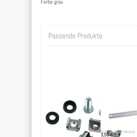
Farbe grau
Passende Produkte
Montageset M6
Hutschiene 
für 19 Zoll-
Zoll
Technik
Befestigungsschiene -
Hutschiene für
Montageset für 19 Zoll
Schaltschrank-Module
3,50 € *
Befestigung