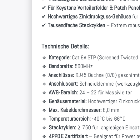
✔
Für Keystone Verteilerfelder & Patch Pane
✔
Hochwertiges Zinkdruckguss-Gehäuse
für
✔
Tausendfache Steckzyklen
– Extrem robust
Technische Details:
🔹
Kategorie:
Cat.6A STP (Screened Twisted 
🔹
Bandbreite:
500MHz
🔹
Anschlüsse:
RJ45 Buchse (8/8) geschirmt
🔹
Anschlussart:
Schneidklemme (werkzeugl
🔹
AWG-Bereich:
24 – 22 für Massivleiter
🔹
Gehäusematerial:
Hochwertiger Zinkdruck
🔹
Max. Kabeldurchmesser:
8,0 mm
🔹
Temperaturbereich:
-40°C bis 66°C
🔹
Steckzyklen:
≥ 750 für langlebigen Einsat
🔹
4PPOE Zertifiziert
– Geeignet für Power o