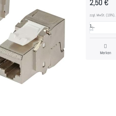
2,50 €
zzgl. MwSt. (19%),
1
Stk
Merken