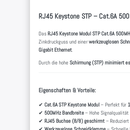
RJ45 Keystone STP – Cat.6A 500M
Das
RJ45 Keystone Modul STP Cat.6A 500M
Zinkdruckguss und einer
werkzeuglosen Sch
Gigabit Ethernet
.
Durch die hohe
Schirmung (STP) minimiert e
Eigenschaften & Vorteile:
✔
Cat.6A STP Keystone Modul
– Perfekt für
1
✔
500MHz Bandbreite
– Hohe Signalqualität 
✔
RJ45 Buchse (8/8) geschirmt
– Reduziert 
✔
Werkzeuglose Schneidklemme
– Schnelle 