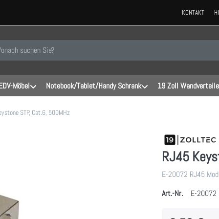
KONTAKT
H
 einen Suchbegriff ein. Während Sie tippen, erscheinen automatisch erste
EDV-Möbel
Notebook/Tablet/Handy Schrank
19 Zoll Wandverteile
eystone STP, Cat.6, 500MHz
RJ45 Keyst
E-20072 RJ45 Modu
Art.-Nr.
E-20072