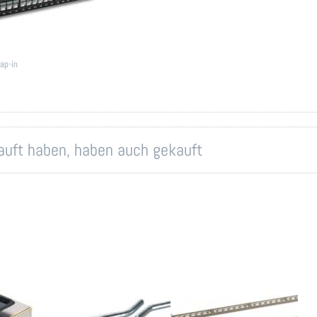
,
ap-in
kauft haben, haben auch gekauft
pter
Rangierbügel
19 Zoll
Mo