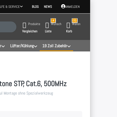
ILFE & SERVICE
BLOG
NEWS
ANMELDEN
4
31
 Ergebnisse. Drücken Sie die Eingabetaste, um alle Ergebnisse aufzurufen.
Produkte
Wunsch
Waren
Vergleichen
Liste
Korb
r
Lüfter/Kühlung
19 Zoll Zubehör
one STP, Cat.6, 500MHz
l Montage ohne Spezialwerkzeug