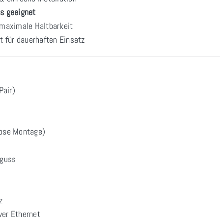
ls geeignet
 maximale Haltbarkeit
 für dauerhaften Einsatz
Pair)
ose Montage)
guss
z
ver Ethernet