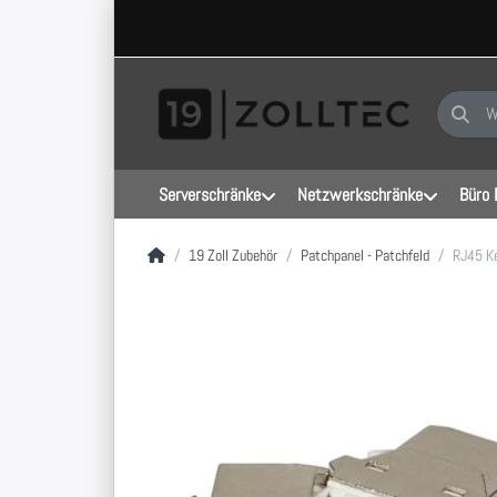
Geben Sie
Serverschränke
Netzwerkschränke
Büro 
Startseite
19 Zoll Zubehör
Patchpanel - Patchfeld
RJ45 K