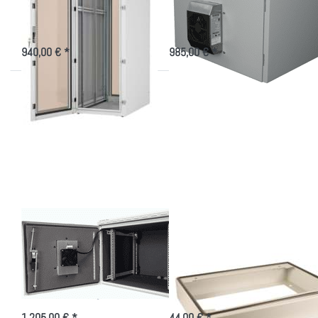
42 HE von Triton
elektrischer Kühlung!
EDV-Rack mit hohem Schutzgrad
Indoor/Outdoorgehäuse 7-20HE,
gegen Staub und Nässe in
50W Peltier Kühlung
verschiedenen Höhen
940,00 € *
985,00 € *
Drücken Sie
Drücken Sie
ENTER für
ENTER für
mehr
mehr
Optionen zu
Optionen zu
Wandgehäuse
Sockel für
IP55, mit
IP55
100W
Standgehäuse
elektrischer
450/600mm
Kühlung!
tief
Wandgehäuse IP55,
Sockel für IP55
mit 100W
Standgehäuse
elektrischer Kühlung!
450/600mm tief
Indoor/Outdoorgehäuse 7-20HE,
Für die Ausführung als
100W Peltier Kühlung
Standgehäuse
1.205,00 € *
44,00 € *