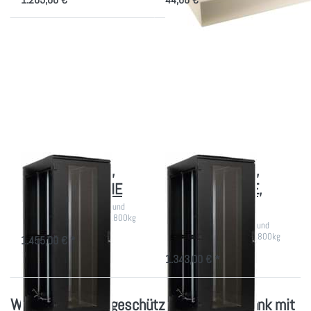
Drücken
Drücken
Sie ENTER
Sie
für mehr
ENTER für
Optionen
mehr
zu IT-
Optionen
Schrank
zu IT-
IP54,
Schrank
800x1000,
IP54,
42 HE
800x800,
42 HE,
schwarz
IT-Schrank IP54,
IT-Schrank IP54,
800x1000, 42 HE
800x800, 42 HE,
schwarz
19 Zoll Rack gegen Staub und
Nässe, für Belastung bis 1800kg
19 Zoll Rack gegen Staub und
Nässe, für Belastung bis 1800kg
1.455,00 € *
1.343,00 € *
Warum ein staubgeschützter Serverschrank mit