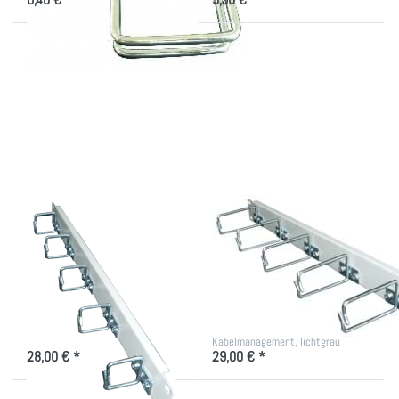
Drücken Sie ENTER
Drücken Sie ENTER
für mehr Optionen
für mehr Optionen
zu
zu
Kabelführungsleiste
Kabelführungsleiste
1 HE, 19 Zoll,
1 HE, 19 Zoll,
Metallbügel
Metallbügel
40x40mm
40x80mm
Kabelführungsleiste
Kabelführungsleiste
1 HE, 19 Zoll,
1 HE, 19 Zoll,
Metallbügel
Metallbügel
40x40mm
40x80mm
Kabelführungsleiste mit nur 1HE
Kabelführungsleiste mit nur 1HE
mit Metallbügel für das
mit Metallbügel 40x80mm für das
Kabelmanagement
Kabelmanagement, lichtgrau
28,00 € *
29,00 € *