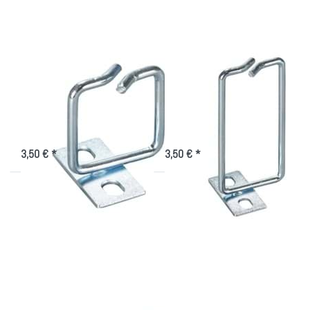
Kabelführung
Kabelführung
Rangierbügel
Rangierbügel
40x40mm, vertikale
40x80mm, vertikale
Kabelführung
Kabelführung
für das optimierte
für das optimierte
Kabelmanagement mit
Kabelmanagement mit
Rangierbügel 40x40
Rangierbügel 40x80
3,50 € *
3,50 € *
Drücken Sie
Drücken Sie ENTER
ENTER für
für mehr Optionen
mehr
zu
Optionen zu
Kabelabfangschiene
Rangierbügel
19 Zoll
80x80mm,
vertikale
Kabelführung