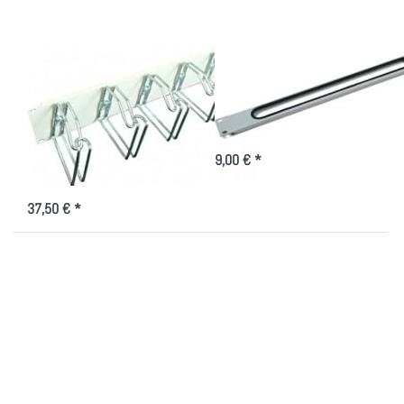
Kabelführungsleiste
Kabeldurchführung
2 HE, 19 Zoll,
19 Zoll , 1HE
Metallbügel
Kabeldurchführung von der Front
nach hinten
125x85mm
9,00 € *
mit starken Doppelbügeln für das
Kabelmanagement, lichtgrau
37,50 € *
Drücken Sie
Drücken Sie ENTER für
ENTER für mehr
mehr Optionen zu
Optionen zu
Kabeldurchführungsplatte
Kabeldurchführung
1 HE geteilt, mit Bürste
1 HE, mit Bürste