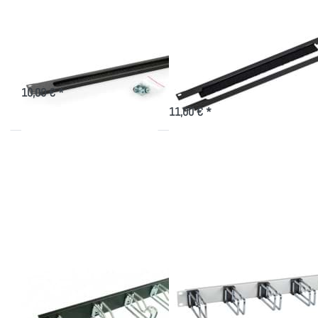
Kabeldurchführung 1
Kabeldurchführungsplatt
HE, mit Bürste
1 HE geteilt, mit
Bürste
Kabeldurchführung von der 19 Zoll-
Einbauebene nach hinten im
Nachträglicher Einbau einer
Serverschrank
Kabeldurchführung
10,00 € *
11,00 € *
Drücken Sie ENTER
Drücken Sie ENTER
für mehr Optionen
für mehr Optionen
zu
zu 19" 1HE,
Kabelführungsleiste
Kabelführungspanel
19 Zoll, 1 HE,
mit 5x Doppelbügel
Metallbügel
80x37mm
Kabelführungsleiste
19" 1HE,
19 Zoll, 1 HE,
Kabelführungspanel