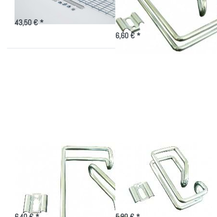
Ausführung
Triton-Netzwerkschränke 800mm
Starker Rangierbügel für das
Breite
optimierte Kabelmanagement im
43,50 € *
Serverschrank
6,60 € *
Drücken Sie
Drücken
ENTER für
Sie ENTER
mehr
für mehr
Optionen zu
Optionen
Kabelbügel
zu
120x60mm,
Kabelbügel
starke
80x37mm,
Ausführung
starke
Ausführung
Kabelbügel
Kabelbügel
120x60mm, starke
80x37mm, starke
Ausführung
Ausführung
Starker Rangierbügel für das
Starker Rangierbügel für das
optimierte Kabelmanagement im
optimierte Kabelmanagement im
Serverschrank mit Kabelbügel
Serverschrank mit Kabelbügel
6,40 € *
5,90 € *