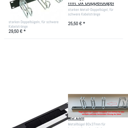
Metallbügel
mit 5x Doppelbügel
80x37mm
starken Metall-Doppelbügel, für
schwere Kabelstränge
Metallbügel 80x37mm, mit
starken Doppelbügeln, für schwere
25,50 € *
Kabelstränge
29,50 € *
Drücken Sie ENTER für
Drücken Sie ENTER
mehr Optionen zu
für mehr Optionen
Kabeldurchführungsplatte
zu Variable
2 HE geteilt, mit Bürste
Kabelführungsleiste
19 Zoll
Kabeldurchführungsplatte
Variable
2 HE geteilt, mit
Kabelführungsleiste
Bürste
19 Zoll
Nachträglicher Einbau einer
Metallbügel 80x37mm für