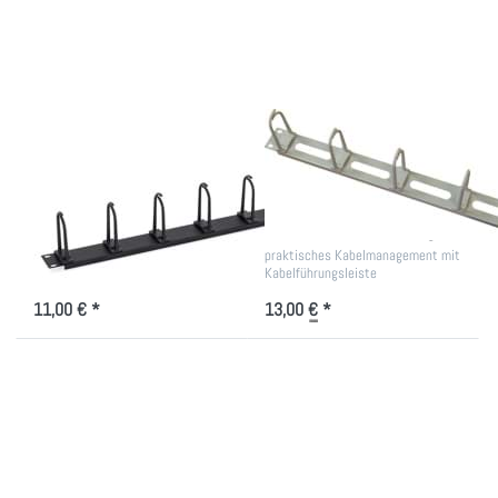
Plasikbügel,
Kabeldurchführung
schwarz/lichtgrau
Kabelführungsleiste
19 Zoll
19 Zoll, 6x
Kabelführungsleiste
Plasikbügel,
mit
schwarz/lichtgrau
Kabeldurchführung
praktisches Kabelmanagement für
praktisches Kabelmanagement mit
den EDV-Schrank
Kabelführungsleiste
11,00 € *
13,00 € *
Drücken Sie ENTER
Drücken Sie
für mehr Optionen
ENTER für mehr
zu
Optionen zu
Kabelführungsleiste
Kabeldurchführung
2 HE, 19 Zoll,
19 Zoll , 1HE
Metallbügel
125x85mm