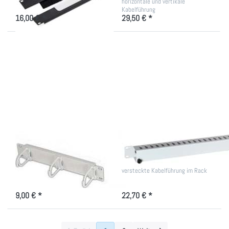
Kabeldurchführung
horizontale und vertikale
Kabelführung
16,00 € *
29,50 € *
Drücken Sie
Drücken
ENTER für
Sie ENTER
mehr
für mehr
Optionen zu
Optionen
10"
zu
Rangierpanel
Kabelkanal
1 HE mit 3
einseitig
Plastebügel
mit
Abdeckung
10" Rangierpanel 1
Kabelkanal einseitig
HE mit 3 Plastebügel
mit Abdeckung
für das Kabelmanagement
versteckte Kabelführung im Rack
9,00 € *
22,70 € *