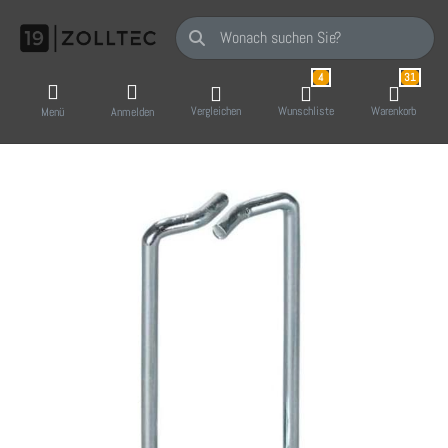
Geben Sie einen Suchbegriff ein. Während Sie
4
31
Vergleichen
Wunschliste
Warenkorb
Menü
Anmelden