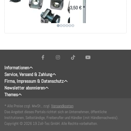
3,50 € *
Informationen
Service, Versand & Zahlung
Firma, Impressum & Datenschutz
Newsletter abonnieren
Themes
* Alle Preise zzgl. MwSt., zzgl.
Versandkosten
Das Angebot dieses Portals richtet sich an Unternehmen, öffentliche
Institutionen, Selbständige, Freiberufler und Händler (mit Händlernachweis).
Copyright © 2026 19 Zoll-Tec GmbH. Alle Rechte vorbehalten.