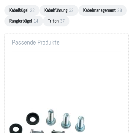
Kabelbügel
22
Kabelführung
32
Kabelmanagement
28
Rangierbügel
14
Triton
37
Passende Produkte
Montageset M6 für
19 Zoll-Technik
Montageset für 19 Zoll