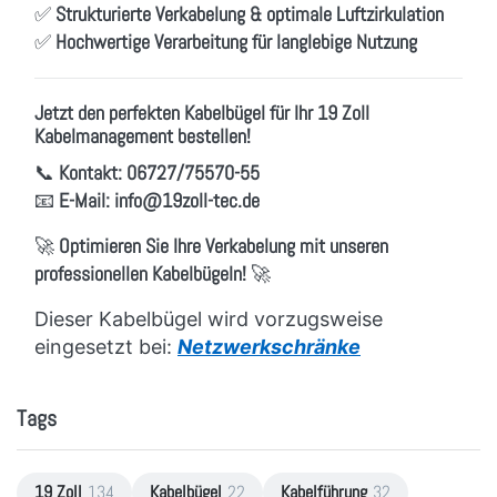
✅
Strukturierte Verkabelung & optimale Luftzirkulation
✅
Hochwertige Verarbeitung für langlebige Nutzung
Jetzt den perfekten Kabelbügel für Ihr 19 Zoll
Kabelmanagement bestellen!
📞
Kontakt:
06727/75570-55
📧
E-Mail:
info
@19zoll
-tec.de
🚀
Optimieren Sie Ihre Verkabelung mit unseren
professionellen Kabelbügeln!
🚀
Dieser Kabelbügel wird vorzugsweise
eingesetzt bei:
Netzwerkschränke
Tags
19 Zoll
134
Kabelbügel
22
Kabelführung
32