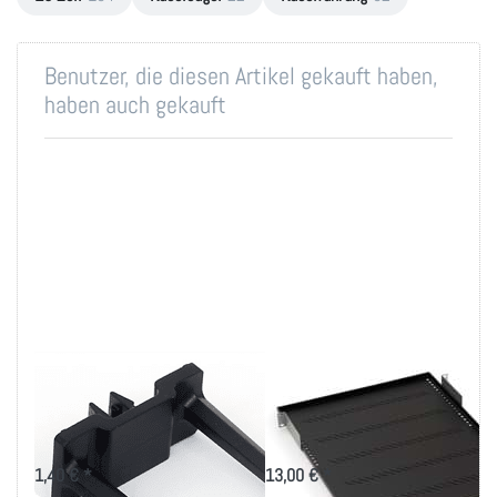
Benutzer, die diesen Artikel gekauft haben,
haben auch gekauft
Kabelbügel
19 Zoll Wanne in
35x30mm für 9mm²
versch. Tiefen bis
Ausbruch
40Kg
1,40 € *
13,00 € *