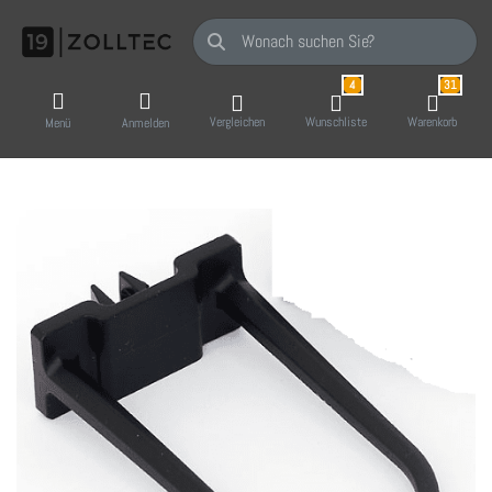
Geben Sie einen Suchbegriff ein. Während Sie
4
31
Vergleichen
Wunschliste
Warenkorb
Menü
Anmelden