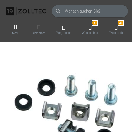
Geben Sie einen Suchbegriff ein. Während Sie
4
31
Vergleichen
Wunschliste
Warenkorb
Menü
Anmelden