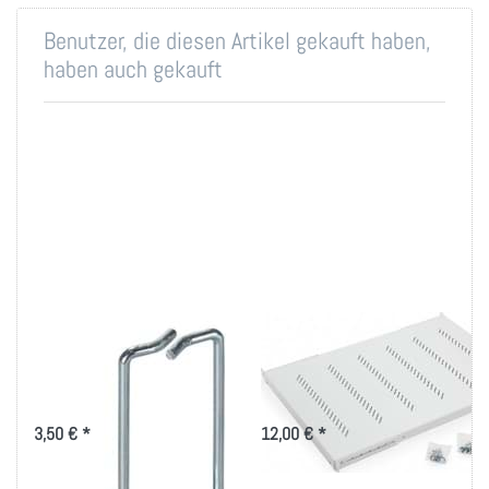
Benutzer, die diesen Artikel gekauft haben,
haben auch gekauft
Rangierbügel
19 Zoll Fachboden
40x80mm, vertikale
bis 80kg Belastung
Kabelführung
in versch. Tiefen
3,50 € *
12,00 € *