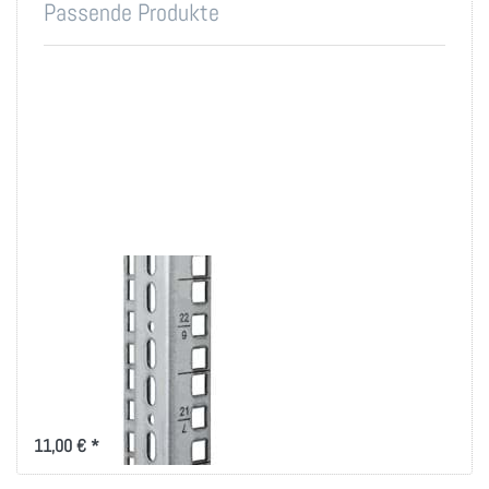
Passende Produkte
19 Zoll
Befestigungsschiene
4 bis 18 HE im 2er-
Set
kurze 19"-Rasterschiene als
vertikale Montageleiste für den
Serverschrank
11,00 € *