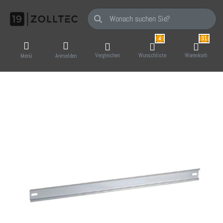
Geben Sie einen Suchbegriff ein. Während Sie
4
31
Vergleichen
Wunschliste
Warenkorb
Menü
Anmelden