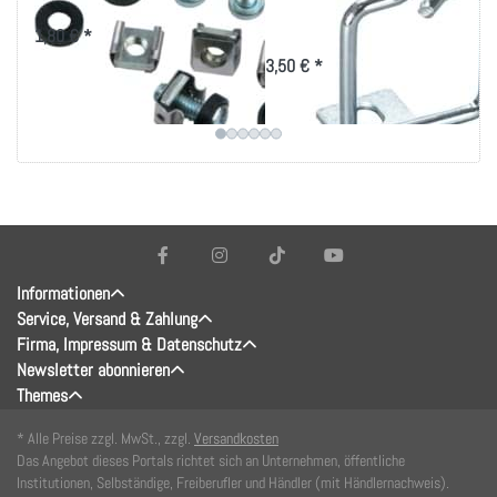
19 Zoll-Technik
40x40mm, vertikale
Kabelführung
1,80 € *
3,50 € *
Informationen
Service, Versand & Zahlung
Firma, Impressum & Datenschutz
Newsletter abonnieren
Themes
* Alle Preise zzgl. MwSt., zzgl.
Versandkosten
Das Angebot dieses Portals richtet sich an Unternehmen, öffentliche
Institutionen, Selbständige, Freiberufler und Händler (mit Händlernachweis).