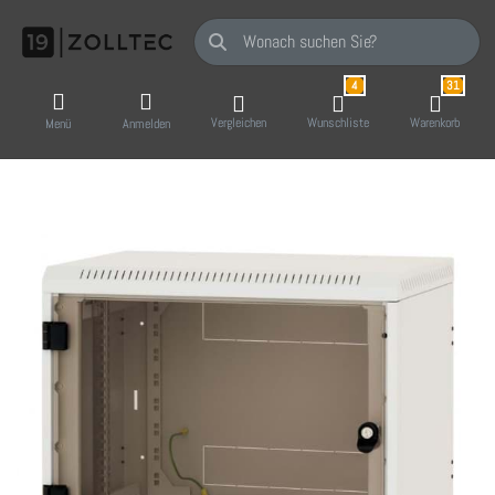
Geben Sie einen Suchbegriff ein. Während Sie
4
31
Vergleichen
Wunschliste
Warenkorb
Menü
Anmelden