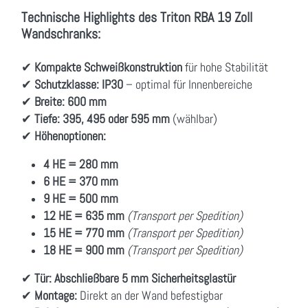
Technische Highlights des Triton RBA 19 Zoll
Wandschranks:
✔
Kompakte Schweißkonstruktion
für hohe Stabilität
✔
Schutzklasse:
IP30
– optimal für Innenbereiche
✔
Breite:
600 mm
✔
Tiefe:
395, 495 oder 595 mm
(wählbar)
✔
Höhenoptionen:
4 HE = 280 mm
6 HE = 370 mm
9 HE = 500 mm
12 HE = 635 mm
(Transport per Spedition)
15 HE = 770 mm
(Transport per Spedition)
18 HE = 900 mm
(Transport per Spedition)
✔
Tür:
Abschließbare 5 mm Sicherheitsglastür
✔
Montage:
Direkt an der Wand befestigbar