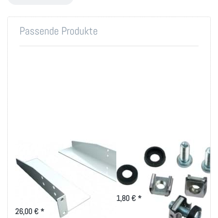
Passende Produkte
Universalgleitschiene
Montageset M6 für
1HE als
19 Zoll-Technik
Gerätestütze
Montageset für 19 Zoll
Befestigung
Tragehilfe für tiefe 19"-Einbauten
1,80 € *
26,00 € *