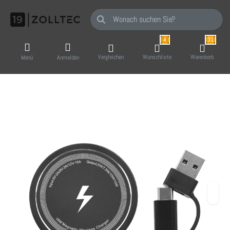
Geben Sie einen Suchbegriff ein. Während Sie
4
31
Vergleichen
Wunschliste
Warenkorb
Menü
Anmelden