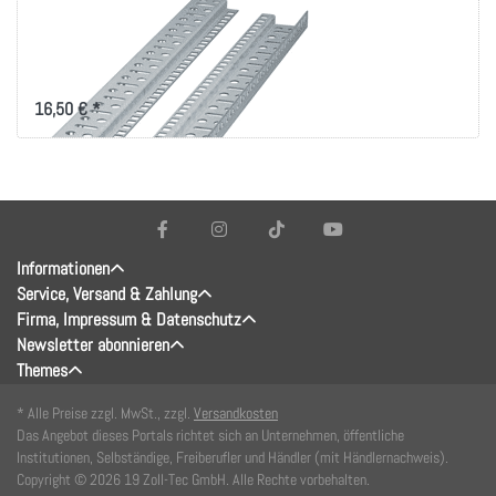
19 Zoll
Befestigungsschiene
zum Selbstbau
16,50 € *
Informationen
Service, Versand & Zahlung
Firma, Impressum & Datenschutz
Newsletter abonnieren
Themes
* Alle Preise zzgl. MwSt., zzgl.
Versandkosten
Das Angebot dieses Portals richtet sich an Unternehmen, öffentliche
Institutionen, Selbständige, Freiberufler und Händler (mit Händlernachweis).
Copyright © 2026 19 Zoll-Tec GmbH. Alle Rechte vorbehalten.