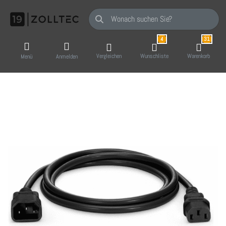
Geben Sie einen Suchbegriff ein. Während Sie
4
31
Vergleichen
Wunschliste
Warenkorb
Menü
Anmelden