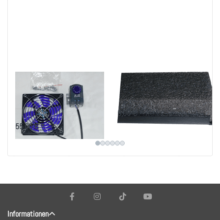
Leiser Lüfter mit
Akustik-Blindplatte
Thermostat zum
zur Schalldämpfung
Selbsteinbau
5,00 € *
55,00 € *
Informationen