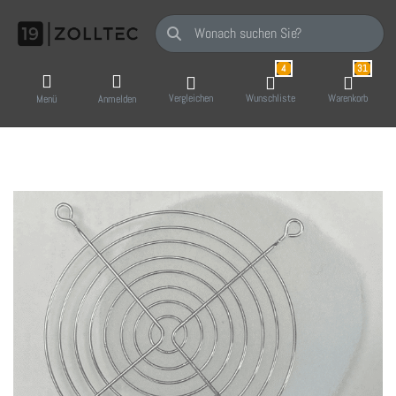
Geben Sie einen Suchbegriff ein. Während Sie
4
31
Vergleichen
Wunschliste
Warenkorb
Menü
Anmelden