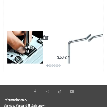
Körperschalldämpfer
Rangierbügel
M6 x 16
80x80mm, vertikale
Kabelführung
6,00 € *
3,50 € *
Informationen
Service, Versand & Zahlung