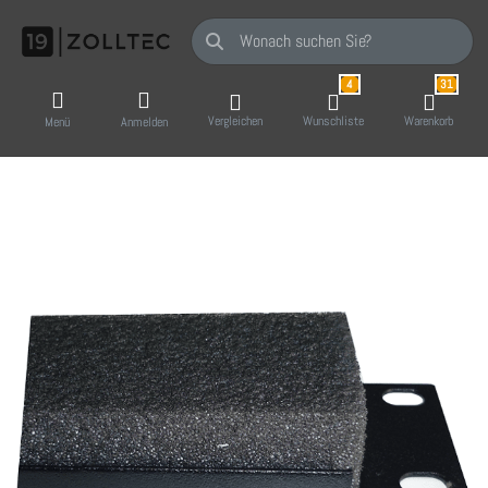
Geben Sie einen Suchbegriff ein. Während Sie
4
31
Vergleichen
Wunschliste
Warenkorb
Menü
Anmelden